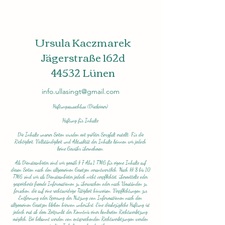
Ursula Kaczmarek
Jägerstraße 162d
44532 Lünen
info.ullasingt@gmail.com
Haftungsausschluss (Disclaimer)
Haftung für Inhalte
Die Inhalte unserer Seiten wurden mit größter Sorgfalt erstellt. Für die
Richtigkeit, Vollständigkeit und Aktualität der Inhalte können wir jedoch
keine Gewähr übernehmen.
Als Diensteanbieter sind wir gemäß § 7 Abs.1 TMG für eigene Inhalte auf
diesen Seiten nach den allgemeinen Gesetzen verantwortlich. Nach §§ 8 bis 10
TMG sind wir als Diensteanbieter jedoch nicht verpflichtet, übermittelte oder
gespeicherte fremde Informationen zu überwachen oder nach Umständen zu
forschen, die auf eine rechtswidrige Tätigkeit hinweisen. Verpflichtungen zur
Entfernung oder Sperrung der Nutzung von Informationen nach den
allgemeinen Gesetzen bleiben hiervon unberührt. Eine diesbezügliche Haftung ist
jedoch erst ab dem Zeitpunkt der Kenntnis einer konkreten Rechtsverletzung
möglich. Bei bekannt werden von entsprechenden Rechtsverletzungen werden