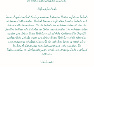
wir diese Inhalte umgehend entfernen.
Haftung für Links
Unser Angebot enthält Links zu externen Webseiten Dritter, auf deren Inhalte
wir keinen Einfluss haben. Deshalb können wir für diese fremden Inhalte auch
keine Gewähr übernehmen. Für die Inhalte der verlinkten Seiten ist stets der
jeweilige Anbieter oder Betreiber der Seiten verantwortlich. Die verlinkten Seiten
wurden zum Zeitpunkt der Verlinkung auf mögliche Rechtsverstöße überprüft.
Rechtswidrige Inhalte waren zum Zeitpunkt der Verlinkung nicht erkennbar.
Eine permanente inhaltliche Kontrolle der verlinkten Seiten ist jedoch ohne
konkrete Anhaltspunkte einer Rechtsverletzung nicht zumutbar. Bei
Bekanntwerden von Rechtsverletzungen werden wir derartige Links umgehend
entfernen.
Urheberrecht
Die durch die Seitenbetreiber erstellten Inhalte und Werke auf diesen Seiten
unterliegen dem deutschen Urheberrecht. Die Vervielfältigung, Bearbeitung,
Verbreitung und jede Art der Verwertung außerhalb der Grenzen des
Urheberrechtes bedürfen der schriftlichen Zustimmung des jeweiligen Autors
bzw. Erstellers. Downloads und Kopien dieser Seite sind nur für den privaten,
nicht kommerziellen Gebrauch gestattet. Soweit die Inhalte auf dieser Seite
nicht vom Betreiber erstellt wurden, werden die Urheberrechte Dritter beachtet.
Insbesondere werden Inhalte Dritter als solche gekennzeichnet. Sollten Sie
trotzdem auf eine Urheberrechtsverletzung aufmerksam werden, bitten wir um
einen entsprechenden Hinweis. Bei Bekanntwerden von Rechtsverletzungen
werden wir derartige Inhalte umgehend entfernen